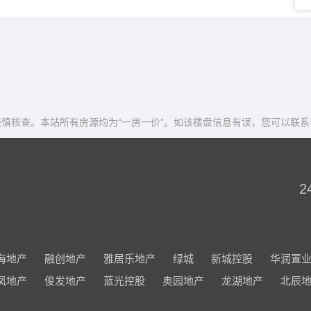
慎核查。本站所有房源均为“一房一价”。如该楼盘信息有误，您可以联系
2
海地产
融创地产
雅居乐地产
绿城
新城控股
华润置
凤地产
俊发地产
蓝光控股
奥园地产
龙湖地产
北辰