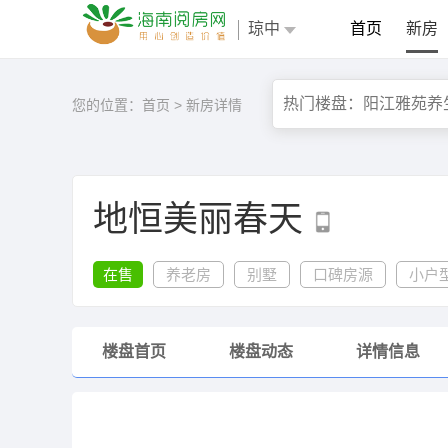
琼中
首页
新房
您的位置：
首页
>
新房详情
地恒美丽春天
在售
养老房
别墅
口碑房源
小户
楼盘首页
楼盘动态
详情信息