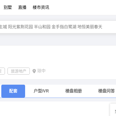
别墅
直播
楼市资讯
琼中
型
旅游地产
配套
户型/VR
楼盘相册
楼盘问答