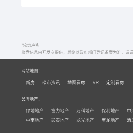
*免责声明
楼盘信息由开发商提供，最终以政府部门登记备案为准，请谨
网站地图：
新房
楼市资讯
地图看房
VR
定制看房
品牌地产：
绿地地产
富力地产
万科地产
保利地产
中
中南地产
彰泰地产
龙光地产
宝龙地产
清